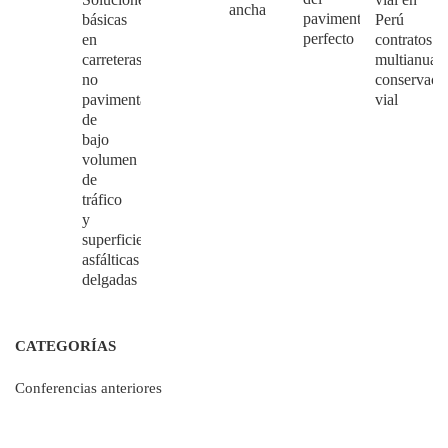
ancha
pavimento
básicas
Perú
perfecto
en
contratos
carreteras
multianuale
no
conservaci
pavimentadas
vial
de
bajo
volumen
de
tráfico
y
superficies
asfálticas
delgadas
CATEGORÍAS
Conferencias anteriores