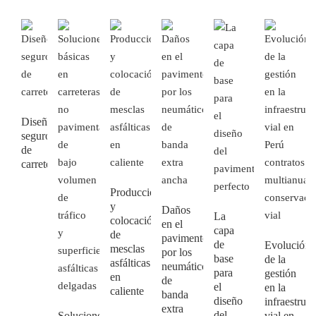
Diseño
seguro
de
carreteras
Producción
y
Daños
La
colocación
en el
capa
de
pavimento
de
Evolución
mesclas
por los
base
de la
asfálticas
neumáticos
para
gestión
en
de
el
en la
caliente
banda
diseño
infraestruct
extra
del
Soluciones
vial en