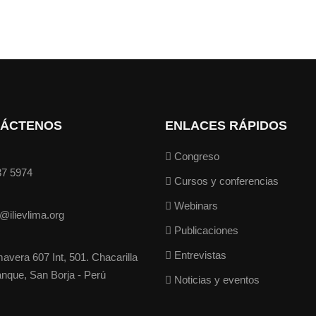
ÁCTENOS
ENLACES RÁPIDOS
Congreso
37 5974
Cursos y conferencias
Webinars
o@ilievlima.org
Publicaciones
Entrevistas
mavera 607 Int, 501. Chacarilla
anque, San Borja - Perú
Noticias y eventos