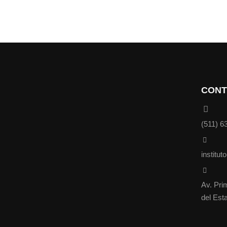
CONT
(511) 6
institut
Av. Pri
del Est