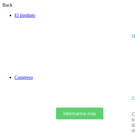
Back
El Instituto
N
Congreso
C
Informarme más
C
t
t
i