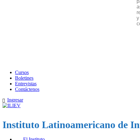
p
a
r
y
c
Cursos
Boletines
Entrevistas
Contáctenos
Ingresar
Instituto Latinoamericano de In
El Instituto