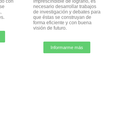
do con
imprescindible de lograrlo, es
se
necesario desarrollar trabajos
,
de investigación y debates para
es.
que éstas se construyan de
forma eficiente y con buena
visión de futuro.
Informarme más