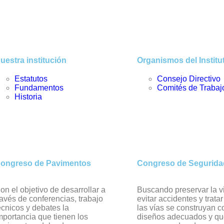
uestra institución
Organismos del Institu
Estatutos
Consejo Directivo
Fundamentos
Comités de Trabaj
Historia
ongreso de Pavimentos
Congreso de Seguridad
on el objetivo de desarrollar a
Buscando preservar la v
ravés de conferencias, trabajo
evitar accidentes y trata
écnicos y debates la
las vías se construyan c
mportancia que tienen los
diseños adecuados y qu