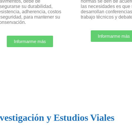
avimentos, debe de
normas se den de acuer
segurarse su durabilidad,
las necesidades es que 
esistencia, adherencia, costos
desarrollan conferencias
 seguridad, para mantener su
trabajo técnicos y debat
onservación.
Informarme más
Informarme más
vestigación y Estudios Viales