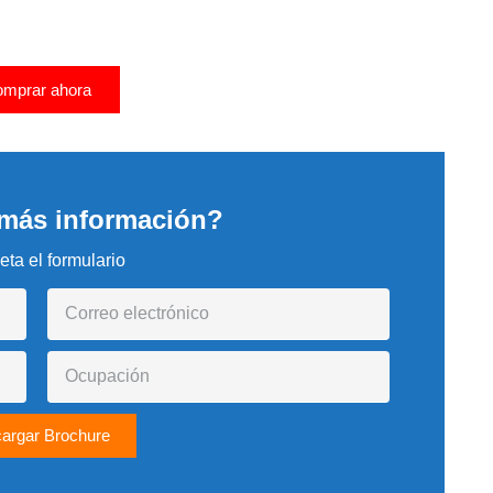
nto de Carreteras
 de Descuento!
mprar ahora
 más información?
ta el formulario
argar Brochure