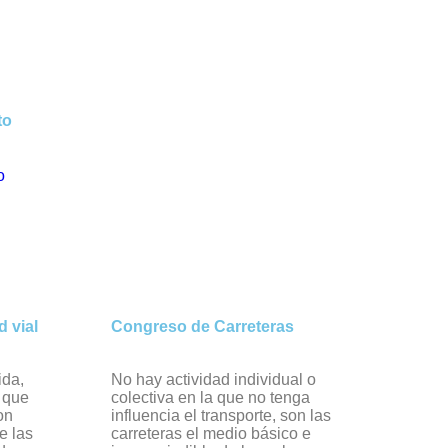
to
o
 vial
Congreso de Carreteras
ida,
No hay actividad individual o
r que
colectiva en la que no tenga
on
influencia el transporte, son las
e las
carreteras el medio básico e