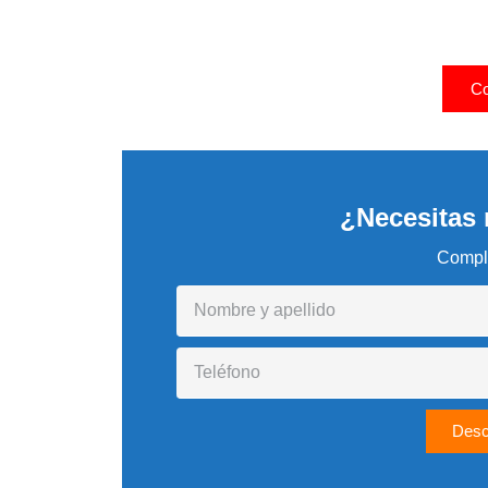
Mantenimie
¡25%
Co
¿Necesitas
Comple
Desc