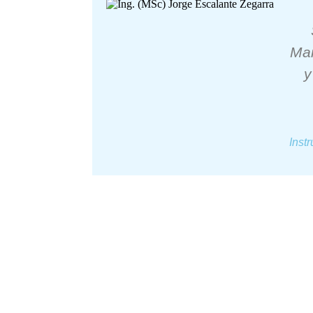
Man
y
Inst
Especialízate en Solu