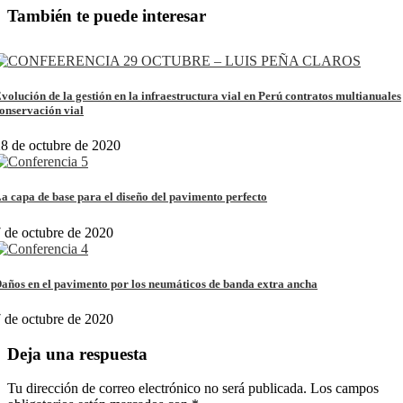
También te puede interesar
volución de la gestión en la infraestructura vial en Perú contratos multianuales
onservación vial
8 de octubre de 2020
a capa de base para el diseño del pavimento perfecto
 de octubre de 2020
años en el pavimento por los neumáticos de banda extra ancha
 de octubre de 2020
Deja una respuesta
Tu dirección de correo electrónico no será publicada.
Los campos