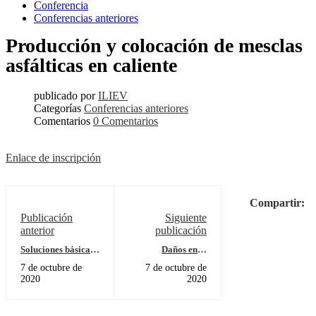
Conferencia
Conferencias anteriores
Producción y colocación de mesclas
asfálticas en caliente
publicado por
ILIEV
Categorías
Conferencias anteriores
Comentarios
0 Comentarios
Enlace de inscripción
Compartir:
Publicación
Siguiente
anterior
publicación
Soluciones básicas
Daños en el
en carreteras no
pavimento por los
7 de octubre de
7 de octubre de
pavimentadas de
neumáticos de
2020
2020
bajo volumen de
banda extra ancha
tráfico y superficies
asfálticas delgadas