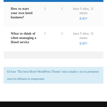
How to start
1
1
hace 9 años, 11
your own hotel
meses
business?
ILIEV
What to think of
1
1
hace 9 años, 11
when managing a
meses
Hotel service
ILIEV
El foro ‘The best Hotel WordPress Theme’ está cerrado y no se permiten
nuevos debates ni respuestas.