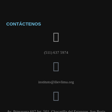
CONTÁCTENOS
(511) 637 5974
instituto@ilievlima.org
Av. Primavera 607 Int, 501. Chacarilla del Estanque, San Borja