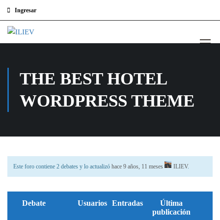
Ingresar
THE BEST HOTEL
WORDPRESS THEME
Este foro contiene 2 debates y lo actualizó
hace 9 años, 11 meses
ILIEV
.
Debate
Usuarios
Entradas
Última
publicación