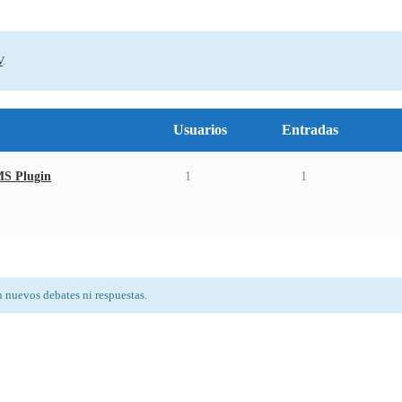
V
.
Usuarios
Entradas
MS Plugin
1
1
n nuevos debates ni respuestas.