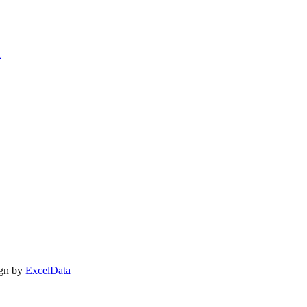
ú
ign by
ExcelData