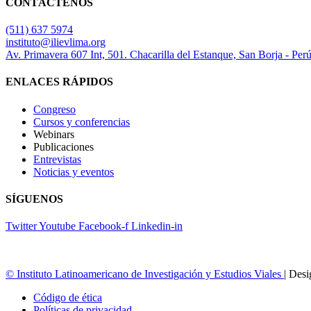
CONTÁCTENOS
(511) 637 5974
instituto@ilievlima.org
Av. Primavera 607 Int, 501. Chacarilla del Estanque, San Borja - Per
ENLACES RÁPIDOS
Congreso
Cursos y conferencias
Webinars
Publicaciones
Entrevistas
Noticias y eventos
SÍGUENOS
Twitter
Youtube
Facebook-f
Linkedin-in
© Instituto Latinoamericano de Investigación y Estudios Viales
| Des
Código de ética
Políticas de privacidad