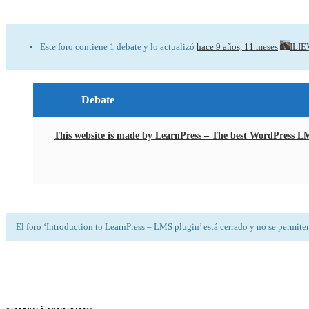
Introduction to LearnPress – LMS plugin
Este foro contiene 1 debate y lo actualizó
hace 9 años, 11 meses
ILIE
Debate
This website is made by LearnPress – The best WordPress L
El foro ‘Introduction to LearnPress – LMS plugin’ está cerrado y no se permite