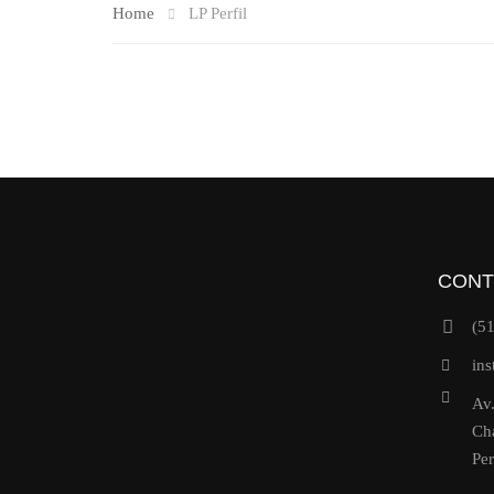
Home
LP Perfil
CONT
(5
ins
Av.
Cha
Pe