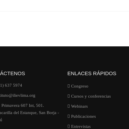
ÁCTENOS
ENLACES RÁPIDOS
11) 637 5974
Congreso
tituto@ilievlima.org
Cursos y conferencias
 Primavera 607 Int, 501.
Webinars
carilla del Estanque, San Borja -
Publicaciones
rú
Entrevistas