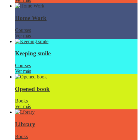
Ver más
Home Work
Courses
Ver más
Keeping smile
Courses
Ver más
Opened book
Books
Ver más
Library
Books