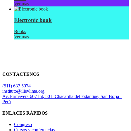
Ver más
Electronic book
Books
Ver más
CONTÁCTENOS
(511) 637 5974
instituto@ilievlima.org
Av. Primavera 607 Int, 501. Chacarilla del Estanque, San Borja -
Perú
ENLACES RÁPIDOS
Congreso
Cursos y conferencias