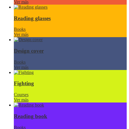
Ver más
Reading glasses
Books
Ver más
Design cover
Books
Ver más
Fighting
Courses
Ver más
Reading book
Books