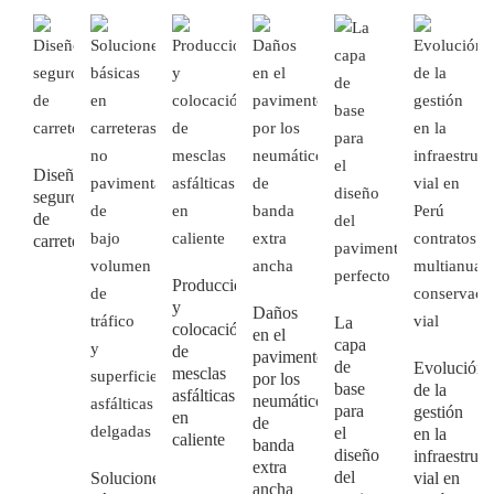
Diseño
seguro
de
carreteras
Producción
y
Daños
La
colocación
en el
capa
de
pavimento
de
Evolución
mesclas
por los
base
de la
asfálticas
neumáticos
para
gestión
en
de
el
en la
caliente
banda
diseño
infraestruct
extra
del
Soluciones
vial en
ancha