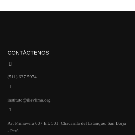
CONTÁCTENOS
(511) 637 5974
instituto@ilievlima.org
Av. Primavera 607 Int, 501. Chacarilla del Estanque, San Borja
- Perú