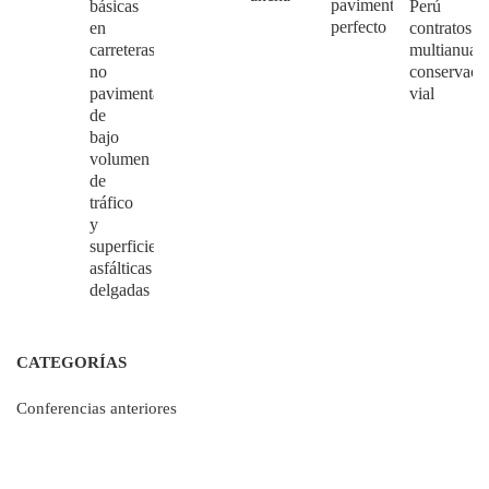
pavimento
básicas
Perú
perfecto
en
contratos
carreteras
multianuale
no
conservaci
pavimentadas
vial
de
bajo
volumen
de
tráfico
y
superficies
asfálticas
delgadas
CATEGORÍAS
Conferencias anteriores